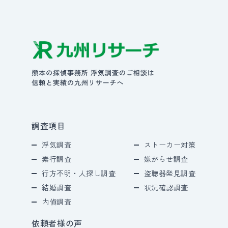
調査項目
浮気調査
ストーカー対策
素行調査
嫌がらせ調査
行方不明・人探し調査
盗聴器発見調査
結婚調査
状況確認調査
内偵調査
依頼者様の声